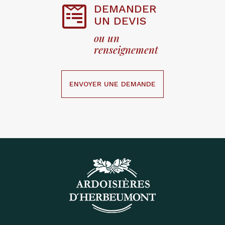
DEMANDER

UN DEVIS
ou un
renseignement
ENVOYER UNE DEMANDE